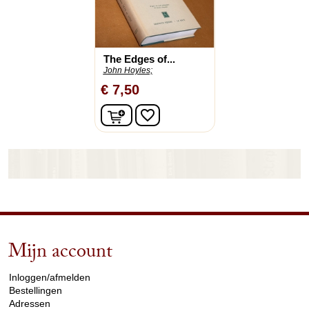
The Edges of...
John Hoyles;
€ 7,50
In winkelwagen
favorite_border
Mijn account
arrow_drop_down
Inloggen/afmelden
Bestellingen
Adressen