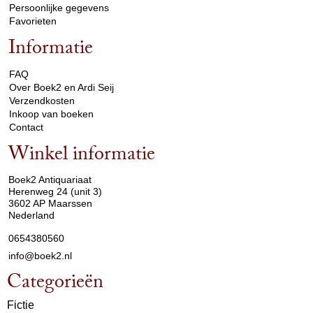
Persoonlijke gegevens
Favorieten
Informatie
arrow_drop_down
FAQ
Over Boek2 en Ardi Seij
Verzendkosten
Inkoop van boeken
Contact
Winkel informatie
arrow_drop_down
Boek2 Antiquariaat
Herenweg 24 (unit 3)
3602 AP Maarssen
Nederland
0654380560
info@boek2.nl
Categorieën
Fictie