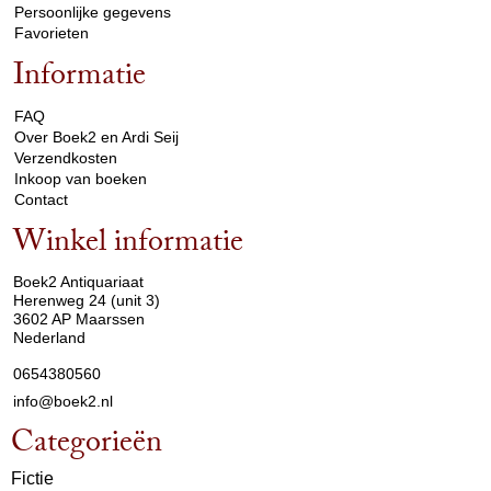
Persoonlijke gegevens
Favorieten
Informatie
arrow_drop_down
FAQ
Over Boek2 en Ardi Seij
Verzendkosten
Inkoop van boeken
Contact
Winkel informatie
arrow_drop_down
Boek2 Antiquariaat
Herenweg 24 (unit 3)
3602 AP Maarssen
Nederland
0654380560
info@boek2.nl
Categorieën
Fictie