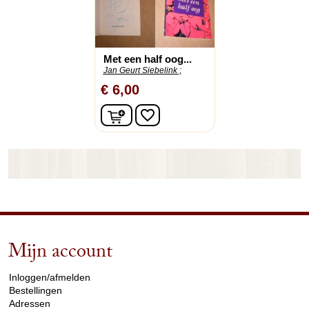
Met een half oog...
Jan Geurt Siebelink ;
€ 6,00
In winkelwagen
favorite_border
Mijn account
arrow_drop_down
Inloggen/afmelden
Bestellingen
Adressen