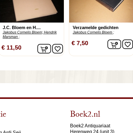
J.C. Bloem en H....
Verzamelde gedichten
Jakobus Cornelis Bloem;
Hendrik
Jakobus Cornelis Bloem ;
Marsman ;
In wi
€ 7,50
favorite_border
In winkelwagen
€ 11,50
favorite_border
ie
Boek2.nl
Boek2 Antiquariaat
Herenweg 24 (unit 3)
 Ardi Seij