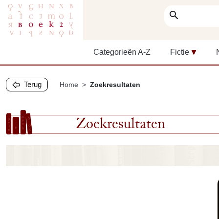
search
Categorieën A-Z
Fictie
Terug
Home
Zoekresultaten
Zoekresultaten