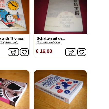
me with Thomas
Schatten uit de...
dry;
Ken Stott;
Bob van Wely e.a.;
In winkelwagen
In winkelwagen
€ 16,00
favorite_border
favorite_border