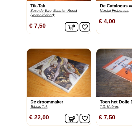
Tik-Tak
De Catalogus v
Suso de Toro;
Maarten Roest
Nikolaj Frobenius;
(vertaald door);
€ 4,00
In winkelwagen
€ 7,50
favorite_border
De droommaker
Toen het Dolle 
Tobias Tak;
T.D. Nabroc;
In winkelwagen
€ 22,00
€ 7,50
favorite_border