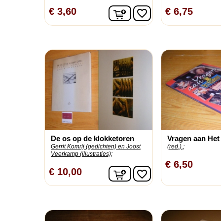
In winkelwagen
€ 3,60
€ 6,75
favorite_border
De os op de klokketoren
Vragen aan Het
Gerrit Komrij (gedichten) en Joost
(red.).;
Veerkamp (illustraties);
€ 6,50
In winkelwagen
€ 10,00
favorite_border