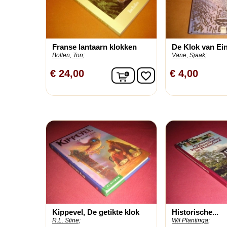
Franse lantaarn klokken
De Klok van Ei
Bollen, Ton;
Vane, Sjaak;
In winkelwagen
€ 24,00
€ 4,00
favorite_border
Kippevel, De getikte klok
Historische...
R.L. Stine;
Wil Plantinga;