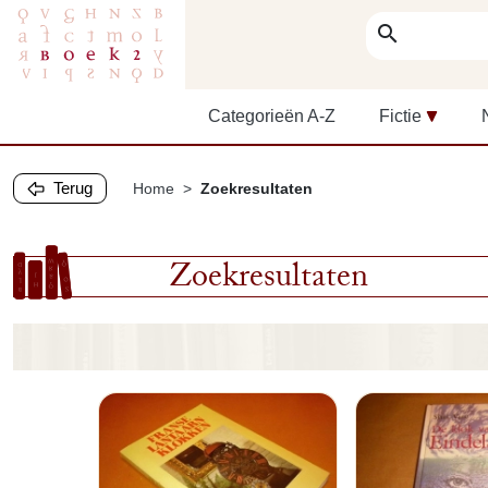
search
Categorieën A-Z
Fictie
Terug
Home
Zoekresultaten
Zoekresultaten