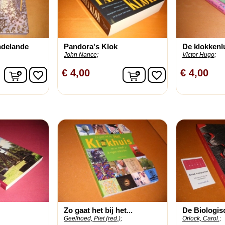
ndelande
Pandora's Klok
De klokkenlu
John Nance;
Victor Hugo;
In winkelwagen
In winkelwagen
€ 4,00
€ 4,00
favorite_border
favorite_border
Zo gaat het bij het...
De Biologis
Geelhoed, Piet (red.);
Orlock, Carol.;