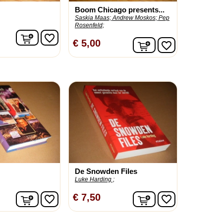
Boom Chicago presents...
Saskia Maas;
Andrew Moskos;
Pep
Rosenfeld;
In winkelwagen
favorite_border
In winkelwagen
€ 5,00
favorite_border
De Snowden Files
Luke Harding ;
In winkelwagen
In winkelwagen
€ 7,50
favorite_border
favorite_border