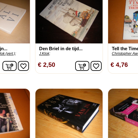
n...
Den Briel in de tijd...
Tell the Ti
ok (vert.);
J.Klok;
Christopher Aw
In winkelwagen
In winkelwagen
€ 2,50
€ 4,76
favorite_border
favorite_border