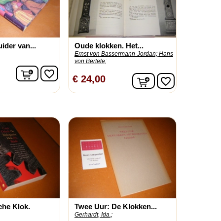
ider van...
Oude klokken. Het...
Ernst von Bassermann-Jordan;
Hans
von Bertele;
In winkelwagen
favorite_border
In winkelwagen
€ 24,00
favorite_border
che Klok.
Twee Uur: De Klokken...
Gerhardt, Ida.;