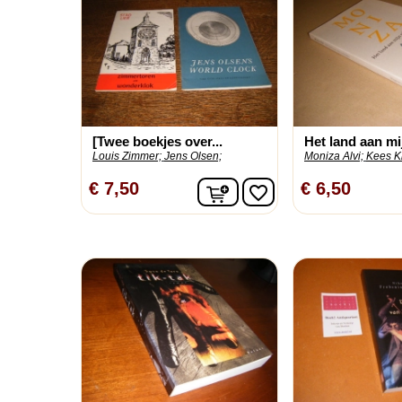
[Twee boekjes over...
Het land aan mij
Louis Zimmer;
Jens Olsen;
Moniza Alvi;
Kees Kl
In winkelwagen
€ 7,50
€ 6,50
favorite_border