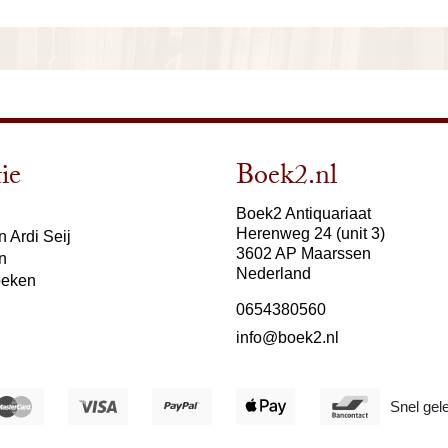
ie
Boek2.nl
Boek2 Antiquariaat
Herenweg 24 (unit 3)
 Ardi Seij
3602 AP Maarssen
n
Nederland
oeken
0654380560
info@boek2.nl
Snel gel