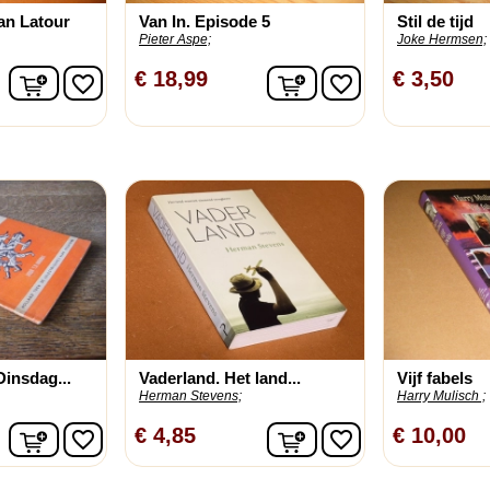
an Latour
Van In. Episode 5
Stil de tijd
Pieter Aspe;
Joke Hermsen;
In winkelwagen
In winkelwagen
€ 18,99
€ 3,50
favorite_border
favorite_border
Dinsdag...
Vaderland. Het land...
Vijf fabels
Herman Stevens;
Harry Mulisch ;
In winkelwagen
In winkelwagen
€ 4,85
€ 10,00
favorite_border
favorite_border