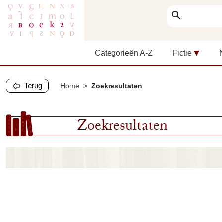
search
Categorieën A-Z
Fictie
Terug
Home
Zoekresultaten
Zoekresultaten