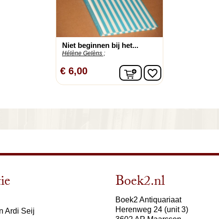
Niet beginnen bij het...
Hélène Gelèns ;
In winkelwagen
€ 6,00
favorite_border
ie
Boek2.nl
Boek2 Antiquariaat
Herenweg 24 (unit 3)
 Ardi Seij