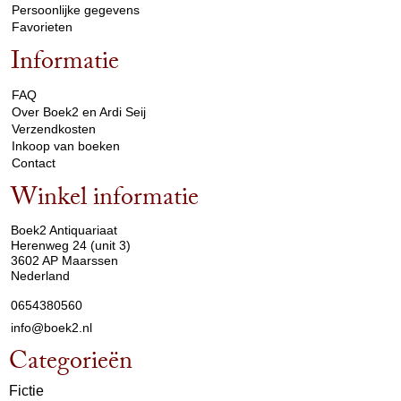
Persoonlijke gegevens
Favorieten
Informatie
arrow_drop_down
FAQ
Over Boek2 en Ardi Seij
Verzendkosten
Inkoop van boeken
Contact
Winkel informatie
arrow_drop_down
Boek2 Antiquariaat
Herenweg 24 (unit 3)
3602 AP Maarssen
Nederland
0654380560
info@boek2.nl
Categorieën
Fictie