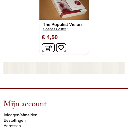
The Populist Vision
Charles Postel ;
€ 4,50
In winkelwagen
favorite_border
Mijn account
arrow_drop_down
Inloggen/afmelden
Bestellingen
Adressen