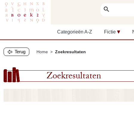
search
Categorieën A-Z
Fictie
Terug
Home
Zoekresultaten
Zoekresultaten