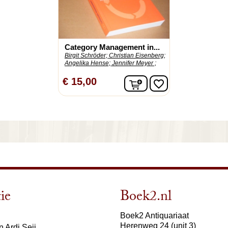
Category Management in...
Birgit Schröder;
Christian Eisenberg;
Angelika Hense;
Jennifer Meyer ;
In winkelwagen
€ 15,00
favorite_border
ie
Boek2.nl
Boek2 Antiquariaat
Herenweg 24 (unit 3)
 Ardi Seij