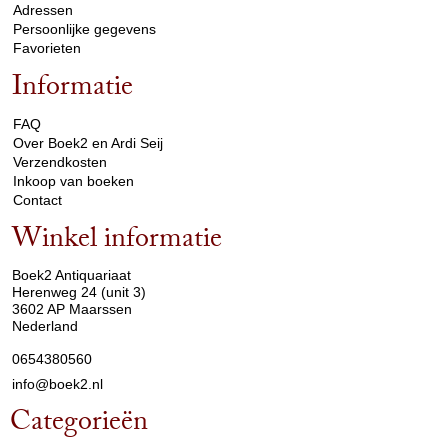
Adressen
Persoonlijke gegevens
Favorieten
Informatie
arrow_drop_down
FAQ
Over Boek2 en Ardi Seij
Verzendkosten
Inkoop van boeken
Contact
Winkel informatie
arrow_drop_down
Boek2 Antiquariaat
Herenweg 24 (unit 3)
3602 AP Maarssen
Nederland
0654380560
info@boek2.nl
Categorieën