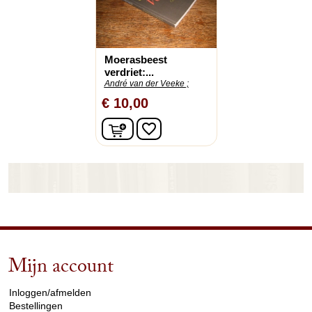
Moerasbeest
verdriet:...
André van der Veeke ;
€ 10,00
In winkelwagen
favorite_border
Mijn account
arrow_drop_down
Inloggen/afmelden
Bestellingen