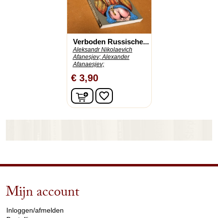
Verboden Russische...
Aleksandr Nikolaevich
Afanesjev;
Alexander
Afanaesjev;
€ 3,90
In winkelwagen
favorite_border
Mijn account
arrow_drop_down
Inloggen/afmelden