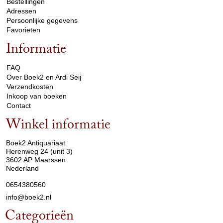
Bestellingen
Adressen
Persoonlijke gegevens
Favorieten
Informatie
arrow_drop_down
FAQ
Over Boek2 en Ardi Seij
Verzendkosten
Inkoop van boeken
Contact
Winkel informatie
arrow_drop_down
Boek2 Antiquariaat
Herenweg 24 (unit 3)
3602 AP Maarssen
Nederland
0654380560
info@boek2.nl
Categorieën