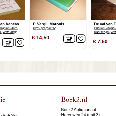
van Aeneas
P. Vergili Maronis...
De val van Tr
ergilius Maro
Virgil [Vergilius];
Publius Vergili
 (vertaling);
Koolschijn (vert.
In winkelwagen
€ 14,50
favorite_border
In winkelwagen
€ 7,50
favorite_border
ie
Boek2.nl
Boek2 Antiquariaat
Herenweg 24 (unit 3)
 Ardi Seij