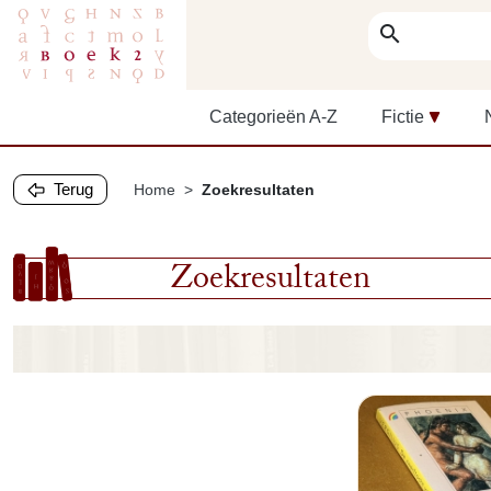
search
Categorieën A-Z
Fictie
Terug
Home
Zoekresultaten
Zoekresultaten