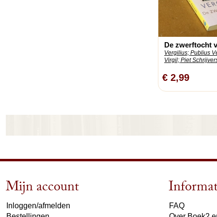
De zwerftocht 
Vergilius;
Publius V
Virgil;
Piet Schrijvers
€ 2,99
Mijn account
Informat
Inloggen/afmelden
FAQ
Bestellingen
Over Boek2 en