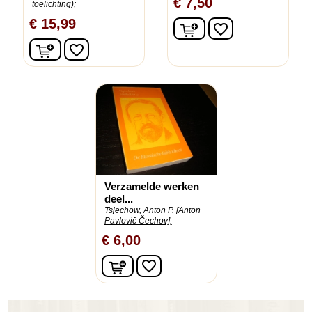
€ 7,50
toelichting);
€ 15,99
In winkelwagen
favorite_border
In winkelwagen
favorite_border
Verzamelde werken
deel...
Tsjechow, Anton P. [Anton
Pavlovič Čechov];
€ 6,00
In winkelwagen
favorite_border