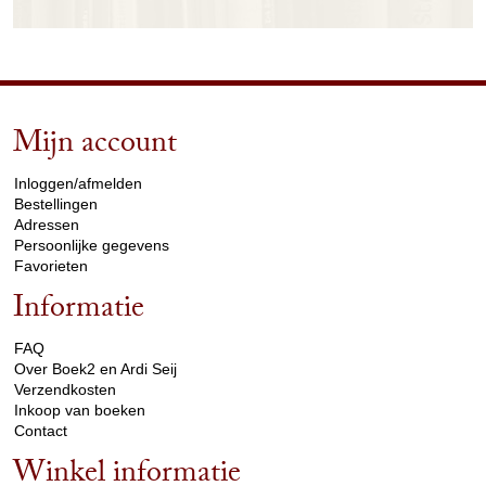
Mijn account
arrow_drop_down
Inloggen/afmelden
Bestellingen
Adressen
Persoonlijke gegevens
Favorieten
Informatie
arrow_drop_down
FAQ
Over Boek2 en Ardi Seij
Verzendkosten
Inkoop van boeken
Contact
Winkel informatie
arrow_drop_down