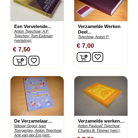
Een Vervelende...
Verzamelde Werken
Anton Tsjechow;
A.P.
Deel...
Tsjechov;
Tom Eekman
Tsjechow, Anton P.;
(vertaling);
€ 7,00
€ 7,50
In winkelwagen
favorite_border
In winkelwagen
favorite_border
De Verzamelaar....
Verzamelde werken....
Nikolaj Gogol;
Ivan
Anton Pavlovič Tsjechow;
Toergenjev;
Anton Tsjechow;
Charles B. Timmer (vert.);
Arie van der Ent (vert.,