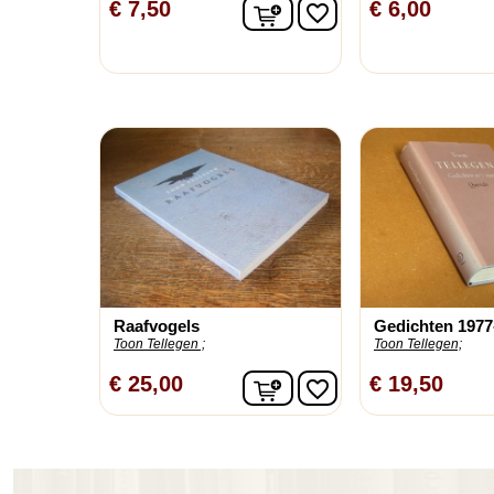
In winkelwagen
€ 7,50
€ 6,00
favorite_border
Raafvogels
Gedichten 1977
Toon Tellegen ;
Toon Tellegen;
In winkelwagen
€ 25,00
€ 19,50
favorite_border