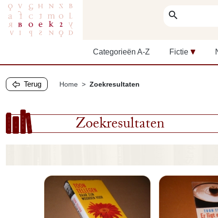
search
Categorieën A-Z
Fictie
Terug
Home
Zoekresultaten
Zoekresultaten