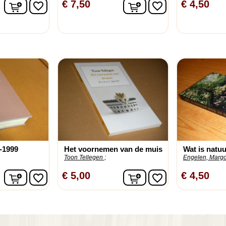
In winkelwagen
In winkelwagen
€ 7,50
€ 4,50
favorite_border
favorite_border
-1999
Het voornemen van de muis
Wat is natuu
Toon Tellegen ;
Engelen, Margot
In winkelwagen
In winkelwagen
€ 5,00
€ 4,50
favorite_border
favorite_border