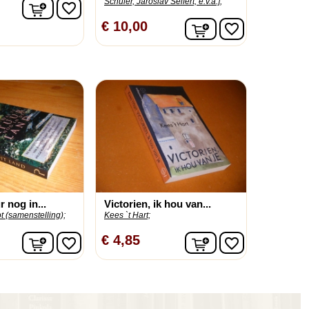
Schuler, Jaroslav Seifert, e.v.a.];
In winkelwagen
favorite_border
In winkelwagen
€ 10,00
favorite_border
r nog in...
Victorien, ik hou van...
 (samenstelling);
Kees `t Hart;
In winkelwagen
In winkelwagen
€ 4,85
favorite_border
favorite_border