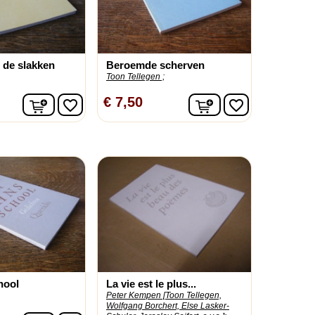
r de slakken
Beroemde scherven
Toon Tellegen ;
In winkelwagen
In winkelwagen
€ 7,50
favorite_border
favorite_border
hool
La vie est le plus...
Peter Kempen [Toon Tellegen,
Wolfgang Borchert, Else Lasker-