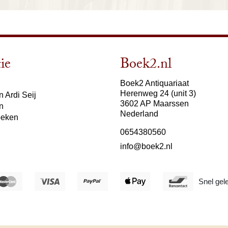
ie
Boek2.nl
Boek2 Antiquariaat
Herenweg 24 (unit 3)
 Ardi Seij
3602 AP Maarssen
n
Nederland
oeken
0654380560
info@boek2.nl
Snel gel