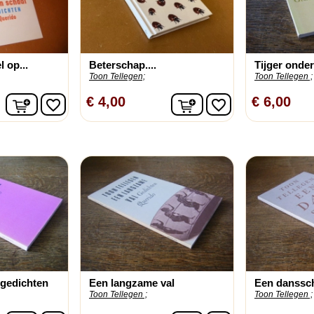
l op...
Beterschap....
Tijger onde
Toon Tellegen;
Toon Tellegen ;
In winkelwagen
In winkelwagen
€ 4,00
€ 6,00
favorite_border
favorite_border
 gedichten
Een langzame val
Een danssc
Toon Tellegen ;
Toon Tellegen ;