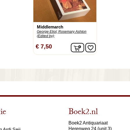
Middlemarch
George Eliot;
Rosemary Ashton
(Edited by);
In winkelwagen
€ 7,50
favorite_border
ie
Boek2.nl
Boek2 Antiquariaat
Herenweg 24 (unit 3)
 Ardi Seij