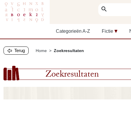
search
Categorieën A-Z
Fictie
Terug
Home
Zoekresultaten
Zoekresultaten