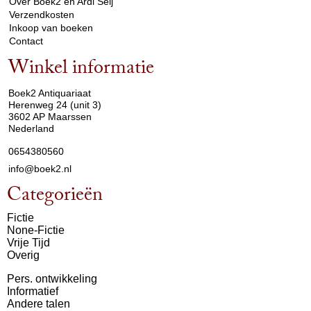
Over Boek2 en Ardi Seij
Verzendkosten
Inkoop van boeken
Contact
Winkel informatie
arrow_drop_down
Boek2 Antiquariaat
Herenweg 24 (unit 3)
3602 AP Maarssen
Nederland
0654380560
info@boek2.nl
Categorieën
Fictie
None-Fictie
Vrije Tijd
Overig
Pers. ontwikkeling
Informatief
Andere talen