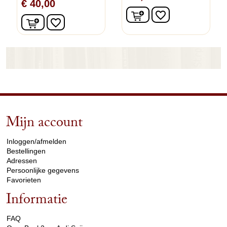
€ 40,00
In winkelwagen
favorite_border
In winkelwagen
favorite_border
Mijn account
arrow_drop_down
Inloggen/afmelden
Bestellingen
Adressen
Persoonlijke gegevens
Favorieten
Informatie
arrow_drop_down
FAQ