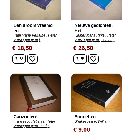
Een droom vreemd
Nieuwe gedichten.
en...
Het...
Paul Marie Verlaine ;
Peter
Rainer Maria Rilke ;
Peter
Verstegen (vert.);
Verstegen (vert., comm.);
€ 18,50
€ 26,50
In winkelwagen
In winkelwagen
favorite_border
favorite_border
Canzoniere
Sonnetten
Francesco Petrarca;
Peter
Shakespeare, William;
Verstegen (vert., toel.) ;
€ 9,00