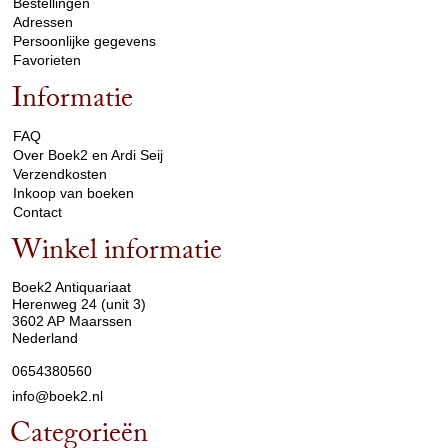
Bestellingen
Adressen
Persoonlijke gegevens
Favorieten
Informatie
arrow_drop_down
FAQ
Over Boek2 en Ardi Seij
Verzendkosten
Inkoop van boeken
Contact
Winkel informatie
arrow_drop_down
Boek2 Antiquariaat
Herenweg 24 (unit 3)
3602 AP Maarssen
Nederland
0654380560
info@boek2.nl
Categorieën