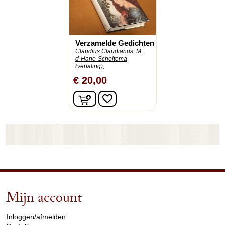
Verzamelde Gedichten
Claudius Claudianus;
M.
d`Hane-Scheltema
(vertaling);
€ 20,00
In winkelwagen
favorite_border
Mijn account
arrow_drop_down
Inloggen/afmelden