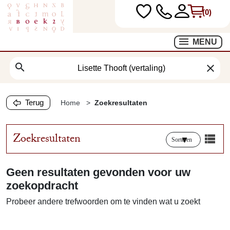
(0)
MENU
search
clear
Terug
Home
Zoekresultaten
Zoekresultaten
Sorteren
Geen resultaten gevonden voor uw
zoekopdracht
Probeer andere trefwoorden om te vinden wat u zoekt