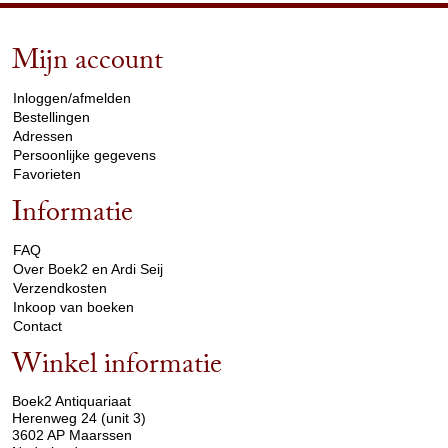
Mijn account
arrow_drop_down
Inloggen/afmelden
Bestellingen
Adressen
Persoonlijke gegevens
Favorieten
Informatie
arrow_drop_down
FAQ
Over Boek2 en Ardi Seij
Verzendkosten
Inkoop van boeken
Contact
Winkel informatie
arrow_drop_down
Boek2 Antiquariaat
Herenweg 24 (unit 3)
3602 AP Maarssen