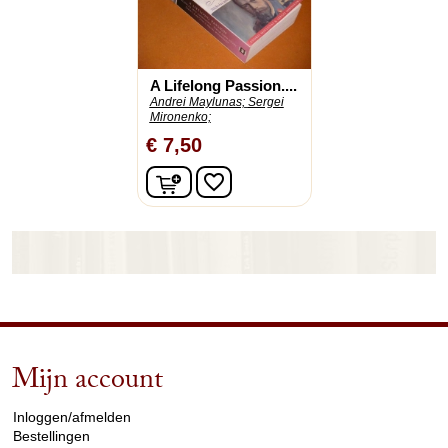
A Lifelong Passion....
Andrei Maylunas;
Sergei
Mironenko;
€ 7,50
In winkelwagen
favorite_border
Mijn account
arrow_drop_down
Inloggen/afmelden
Bestellingen