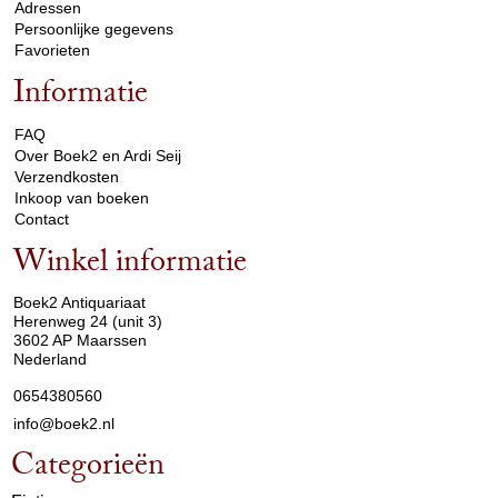
Adressen
Persoonlijke gegevens
Favorieten
Informatie
arrow_drop_down
FAQ
Over Boek2 en Ardi Seij
Verzendkosten
Inkoop van boeken
Contact
Winkel informatie
arrow_drop_down
Boek2 Antiquariaat
Herenweg 24 (unit 3)
3602 AP Maarssen
Nederland
0654380560
info@boek2.nl
Categorieën