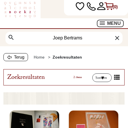
(0)
MENU
search
clear
Terug
Home
Zoekresultaten
Zoekresultaten
2 items
Sorteren