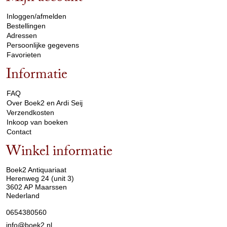
Inloggen/afmelden
Bestellingen
Adressen
Persoonlijke gegevens
Favorieten
Informatie
arrow_drop_down
FAQ
Over Boek2 en Ardi Seij
Verzendkosten
Inkoop van boeken
Contact
Winkel informatie
arrow_drop_down
Boek2 Antiquariaat
Herenweg 24 (unit 3)
3602 AP Maarssen
Nederland
0654380560
info@boek2.nl