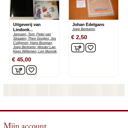
Uitgeverij van
Johan Edelgans
Lindonk...
Joep Bertrams;
Janssen, Tom;
Peter van
€ 2,50
Straaten;
Theo Gootjes;
Jos
Collignon;
Hans Busman;
In winkelwagen
favorite_border
Joep Bertrams;
Wouter Lap;
Kees Willemen;
Len Munnik;
€ 45,00
In winkelwagen
favorite_border
Mijn account
arrow_drop_down