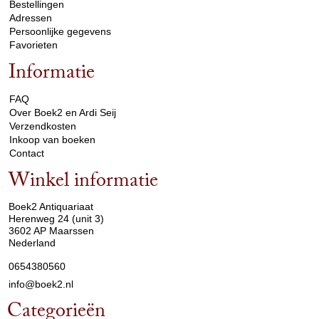
Bestellingen
Adressen
Persoonlijke gegevens
Favorieten
Informatie
arrow_drop_down
FAQ
Over Boek2 en Ardi Seij
Verzendkosten
Inkoop van boeken
Contact
Winkel informatie
arrow_drop_down
Boek2 Antiquariaat
Herenweg 24 (unit 3)
3602 AP Maarssen
Nederland
0654380560
info@boek2.nl
Categorieën