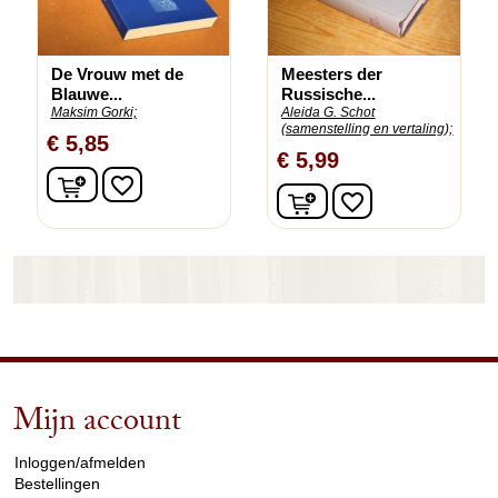
De Vrouw met de
Meesters der
Blauwe...
Russische...
Maksim Gorki;
Aleida G. Schot
(samenstelling en vertaling);
€ 5,85
€ 5,99
In winkelwagen
favorite_border
In winkelwagen
favorite_border
Mijn account
arrow_drop_down
Inloggen/afmelden
Bestellingen