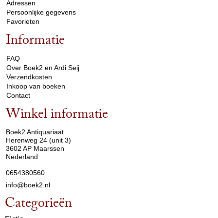
Adressen
Persoonlijke gegevens
Favorieten
Informatie
arrow_drop_down
FAQ
Over Boek2 en Ardi Seij
Verzendkosten
Inkoop van boeken
Contact
Winkel informatie
arrow_drop_down
Boek2 Antiquariaat
Herenweg 24 (unit 3)
3602 AP Maarssen
Nederland
0654380560
info@boek2.nl
Categorieën