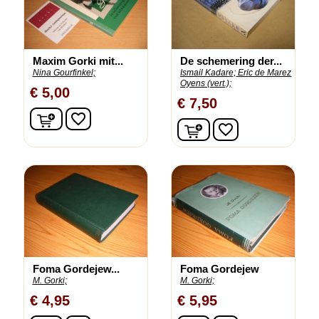
Maxim Gorki mit...
De schemering der...
Nina Gourfinkel;
Ismail Kadare;
Eric de Marez
Oyens (vert.);
€ 5,00
€ 7,50
In winkelwagen
favorite_border
In winkelwagen
favorite_border
Foma Gordejew...
Foma Gordejew
M. Gorki;
M. Gorki;
€ 4,95
€ 5,95