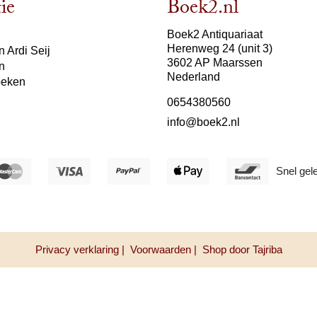
ie
Boek2.nl
Boek2 Antiquariaat
Herenweg 24 (unit 3)
 Ardi Seij
3602 AP Maarssen
n
Nederland
oeken
0654380560
info@boek2.nl
Snel gel
Privacy verklaring |
Voorwaarden |
Shop door Tajriba