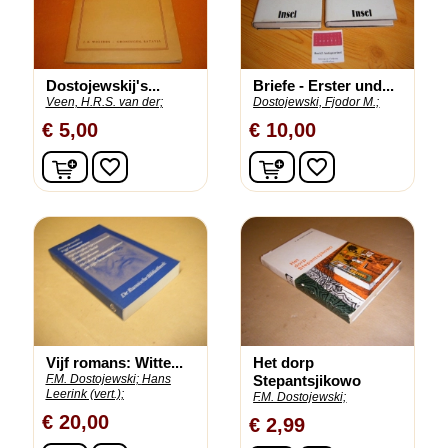
Dostojewskij's...
Briefe - Erster und...
Veen, H.R.S. van der;
Dostojewski, Fjodor M.;
€ 5,00
€ 10,00
In winkelwagen
In winkelwagen
favorite_border
favorite_border
Vijf romans: Witte...
Het dorp
F.M. Dostojewski;
Hans
Stepantsjikowo
Leerink (vert.);
F.M. Dostojewski;
€ 20,00
€ 2,99