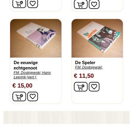
In winkelwagen
In winkelwagen
favorite_border
favorite_border
De eeuwige
De Speler
echtgenoot
F.M. Dostojewski;
F.M. Dostojewski;
Hans
€ 11,50
Leerink (vert.);
In winkelwagen
€ 15,00
favorite_border
In winkelwagen
favorite_border