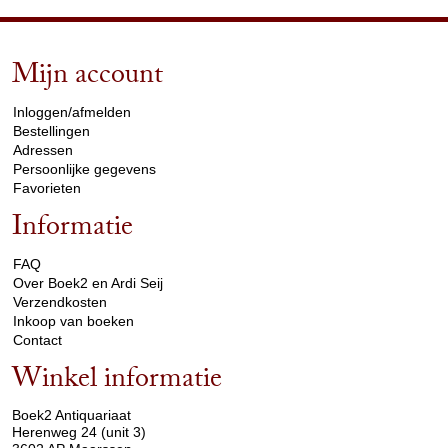
Mijn account
arrow_drop_down
Inloggen/afmelden
Bestellingen
Adressen
Persoonlijke gegevens
Favorieten
Informatie
arrow_drop_down
FAQ
Over Boek2 en Ardi Seij
Verzendkosten
Inkoop van boeken
Contact
Winkel informatie
arrow_drop_down
Boek2 Antiquariaat
Herenweg 24 (unit 3)