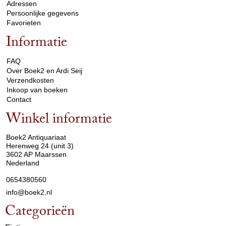
Adressen
Persoonlijke gegevens
Favorieten
Informatie
arrow_drop_down
FAQ
Over Boek2 en Ardi Seij
Verzendkosten
Inkoop van boeken
Contact
Winkel informatie
arrow_drop_down
Boek2 Antiquariaat
Herenweg 24 (unit 3)
3602 AP Maarssen
Nederland
0654380560
info@boek2.nl
Categorieën