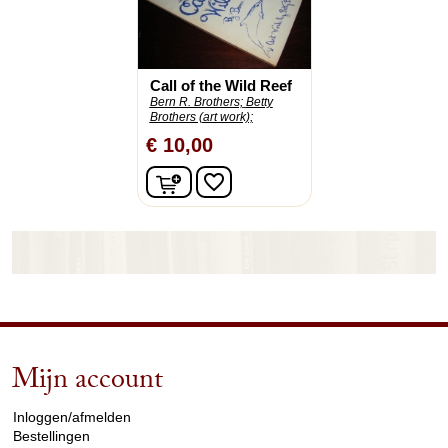
Call of the Wild Reef
Bern R. Brothers;
Betty
Brothers (art work);
€ 10,00
In winkelwagen
favorite_border
Mijn account
arrow_drop_down
Inloggen/afmelden
Bestellingen