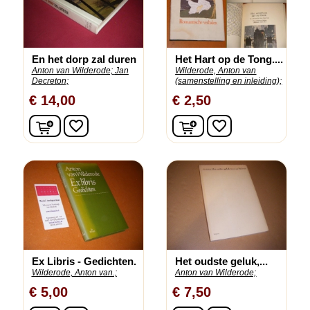
En het dorp zal duren
Het Hart op de Tong....
Anton van Wilderode;
Jan
Wilderode, Anton van
Decreton;
(samenstelling en inleiding);
€ 14,00
€ 2,50
In winkelwagen
In winkelwagen
favorite_border
favorite_border
Ex Libris - Gedichten.
Het oudste geluk,...
Wilderode, Anton van.;
Anton van Wilderode;
€ 5,00
€ 7,50