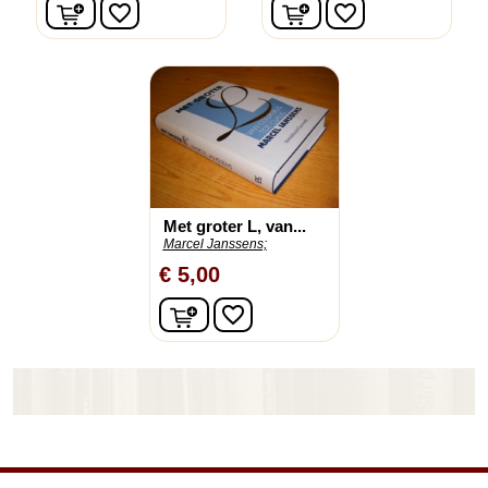
In winkelwagen
In winkelwagen
favorite_border
favorite_border
Met groter L, van...
Marcel Janssens;
€ 5,00
In winkelwagen
favorite_border