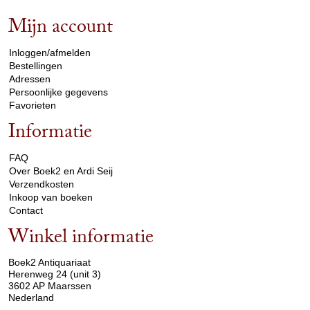
Mijn account
arrow_drop_down
Inloggen/afmelden
Bestellingen
Adressen
Persoonlijke gegevens
Favorieten
Informatie
arrow_drop_down
FAQ
Over Boek2 en Ardi Seij
Verzendkosten
Inkoop van boeken
Contact
Winkel informatie
arrow_drop_down
Boek2 Antiquariaat
Herenweg 24 (unit 3)
3602 AP Maarssen
Nederland