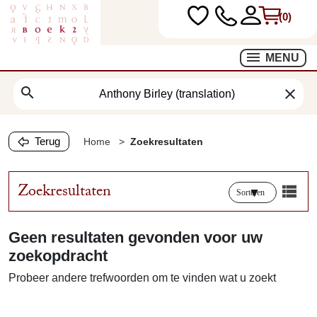
(0)
MENU
search
clear
Terug
Home
Zoekresultaten
Zoekresultaten
Sorteren
Geen resultaten gevonden voor uw
zoekopdracht
Probeer andere trefwoorden om te vinden wat u zoekt