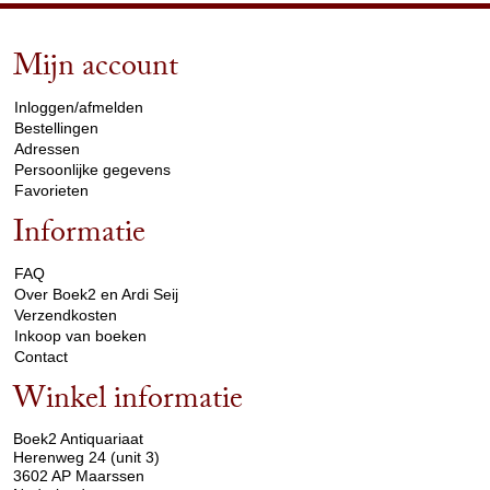
Mijn account
arrow_drop_down
Inloggen/afmelden
Bestellingen
Adressen
Persoonlijke gegevens
Favorieten
Informatie
arrow_drop_down
FAQ
Over Boek2 en Ardi Seij
Verzendkosten
Inkoop van boeken
Contact
Winkel informatie
arrow_drop_down
Boek2 Antiquariaat
Herenweg 24 (unit 3)
3602 AP Maarssen