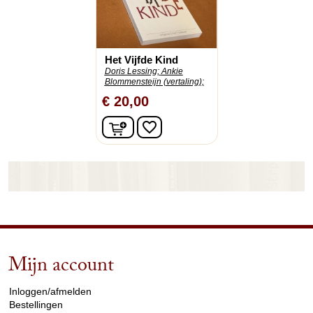
Het Vijfde Kind
Doris Lessing;
Ankie
Blommensteijn (vertaling);
€ 20,00
In winkelwagen
favorite_border
Mijn account
arrow_drop_down
Inloggen/afmelden
Bestellingen