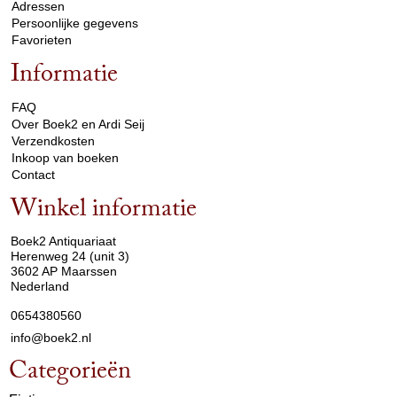
Adressen
Persoonlijke gegevens
Favorieten
Informatie
arrow_drop_down
FAQ
Over Boek2 en Ardi Seij
Verzendkosten
Inkoop van boeken
Contact
Winkel informatie
arrow_drop_down
Boek2 Antiquariaat
Herenweg 24 (unit 3)
3602 AP Maarssen
Nederland
0654380560
info@boek2.nl
Categorieën