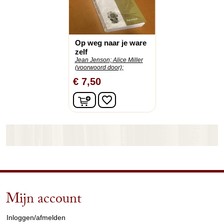
Op weg naar je ware
zelf
Jean Jenson;
Alice Miller
(voorwoord door);
€ 7,50
In winkelwagen
favorite_border
Mijn account
arrow_drop_down
Inloggen/afmelden