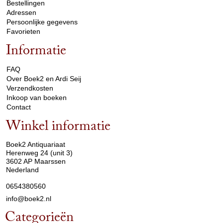
Bestellingen
Adressen
Persoonlijke gegevens
Favorieten
Informatie
arrow_drop_down
FAQ
Over Boek2 en Ardi Seij
Verzendkosten
Inkoop van boeken
Contact
Winkel informatie
arrow_drop_down
Boek2 Antiquariaat
Herenweg 24 (unit 3)
3602 AP Maarssen
Nederland
0654380560
info@boek2.nl
Categorieën