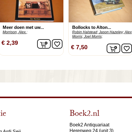
Meer doen met uw...
Bollocks to Alton...
Morrison, Alex.;
Robin Halstead;
Jason Hazeley;
Alex
Morris;
Joel Morris;
In winkelwagen
€ 2,39
favorite_border
In wi
€ 7,50
favorite_border
ie
Boek2.nl
Boek2 Antiquariaat
Herenweg 24 (unit 3)
 Ardi Seij