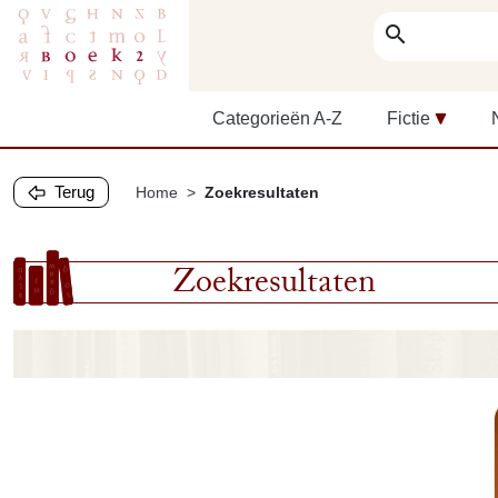
search
Categorieën A-Z
Fictie
Terug
Home
Zoekresultaten
Zoekresultaten